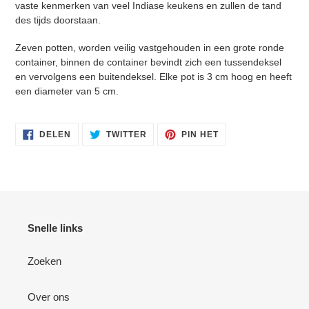
vaste kenmerken van veel Indiase keukens en zullen de tand
des tijds doorstaan.
Zeven potten, worden veilig vastgehouden in een grote ronde
container, binnen de container bevindt zich een tussendeksel
en vervolgens een buitendeksel. Elke pot is 3 cm hoog en heeft
een diameter van 5 cm.
DELEN OP FACEBOOK
TWEET OP TWITTER
PIN OP PINTEREST
DELEN
TWITTER
PIN HET
Snelle links
Zoeken
Over ons