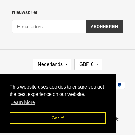
Nieuwsbrief
ABONNEREN
TAAL
VALUTA
Nederlands
GBP £
Betaalmethodes
This website uses cookies to ensure you get
the best experience on our website.
Learn More
Got it!
Nederlands
© 2026,
Indian-Tiffin LunchBox
Mogelijk gemaakt door Shopify