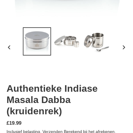
VORIGE
VOL
DIA
DIA
Authentieke Indiase
Masala Dabba
(kruidenrek)
Normale prijs
£19.99
Inclusief belasting.
Verzenden
Berekend bij het afrekenen.