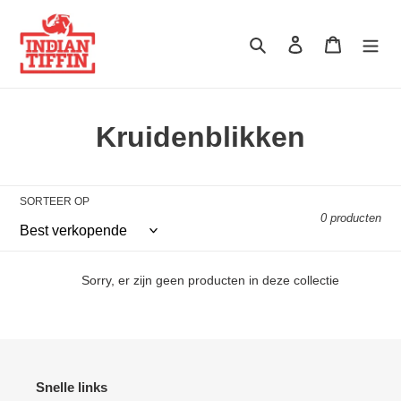
Doorgaan naar artikel
Zoeken
Log in
Winkelwa
Verzameling:
Kruidenblikken
SORTEER OP
0 producten
Sorry, er zijn geen producten in deze collectie
Snelle links