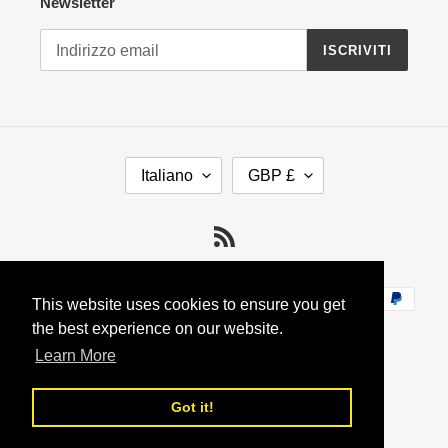
Newsletter
ISCRIVITI
LINGUA
VALUTA
Italiano
GBP £
RSS
Metodi di pagamento
This website uses cookies to ensure you get
the best experience on our website.
Learn More
Got it!
Italiano
© 2026,
Indian-Tiffin LunchBox
Powered by Shopify