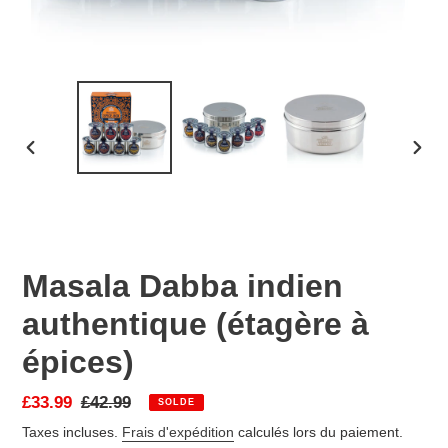
DIAPOSITIVE
DIAP
PRÉCÉDENTE
SUIV
Masala Dabba indien
authentique (étagère à
épices)
Prix réduit
£33.99
Prix normal
£42.99
SOLDE
Taxes incluses.
Frais d'expédition
calculés lors du paiement.