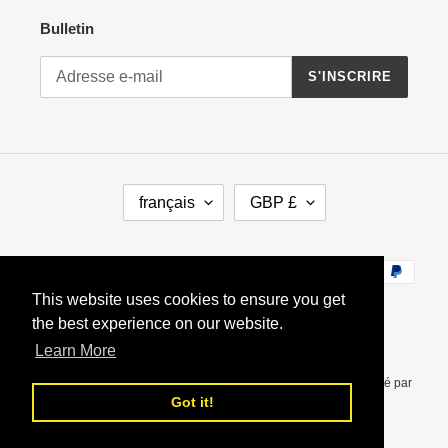
Bulletin
S'INSCRIRE
LANGUE
DEVISE
français
GBP £
Moyens de paiement
This website uses cookies to ensure you get
the best experience on our website.
Learn More
© 2026,
Indian-Tiffin LunchBox
Commerce électronique propulsé par
Got it!
Shopify
Français