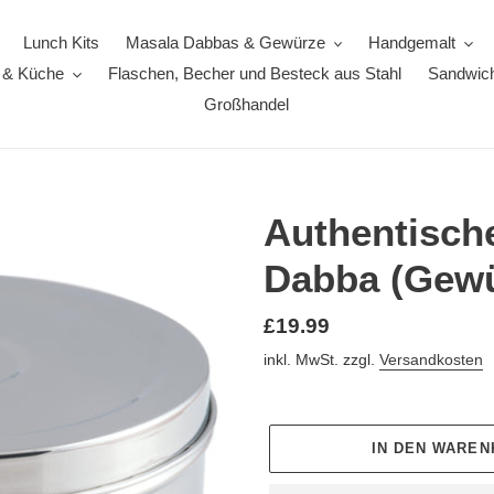
Lunch Kits
Masala Dabbas & Gewürze
Handgemalt
 & Küche
Flaschen, Becher und Besteck aus Stahl
Sandwic
Großhandel
Authentisch
Dabba (Gewü
Normaler Preis
£19.99
inkl. MwSt. zzgl.
Versandkosten
IN DEN WARE