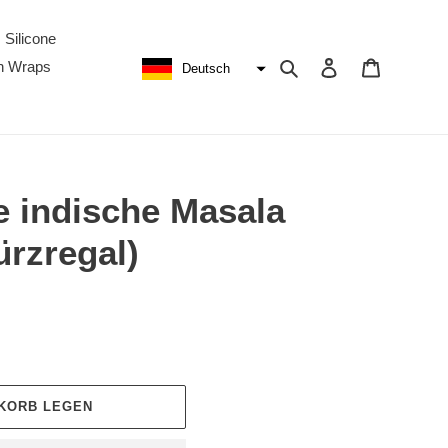
Silicone
Suchen
Einloggen
Warenkor
h Wraps
Deutsch
e indische Masala
rzregal)
NKORB LEGEN